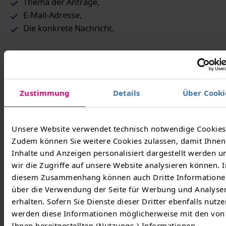
Thema der Anfrage,
E-Mail-Adresse,
Die konkrete Nachricht.
Abweichend hiervon können auch weitere
personenbezogene, formularspezifische Daten
abgefragt werden. Diese Erhebungen sind
Zustimmung
Details
Über Cooki
erforderlich,
um Sie identifizieren zu können und
um Ihr Anliegen bearbeiten zu können.
Unsere Website verwendet technisch notwendige Cookies
Zudem können Sie weitere Cookies zulassen, damit Ihnen
Inhalte und Anzeigen personalisiert dargestellt werden u
Wir bieten Ihnen auf freiwilliger Basis an, uns
wir die Zugriffe auf unsere Website analysieren können. I
zusätzliche Kontaktdaten (z.B. Telefonnummer,
diesem Zusammenhang können auch Dritte Informatione
Postanschrift) zur Verfügung zu stellen. Ausnahme ist
über die Verwendung der Seite für Werbung und Analyse
das Rückruf-Formular – hier ist die Telefonnummer
erhalten. Sofern Sie Dienste dieser Dritter ebenfalls nutze
eine Pflichtangabe. Zudem können Sie bei
werden diese Informationen möglicherweise mit den von
bestimmten Formularen Freitextfelder befüllen sowie
Ihnen bereitgestellten (Nutzungs-) Informationen