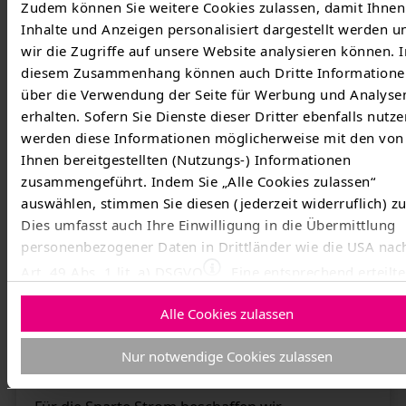
Zudem können Sie weitere Cookies zulassen, damit Ihnen
hochwertiger Smart Meter Gateways und
Inhalte und Anzeigen personalisiert dargestellt werden u
Steuerboxen.
wir die Zugriffe auf unsere Website analysieren können. I
diesem Zusammenhang können auch Dritte Informatione
Weiterlesen
über die Verwendung der Seite für Werbung und Analyse
erhalten. Sofern Sie Dienste dieser Dritter ebenfalls nutze
werden diese Informationen möglicherweise mit den von
Ihnen bereitgestellten (Nutzungs-) Informationen
zusammengeführt. Indem Sie „Alle Cookies zulassen“
auswählen, stimmen Sie diesen (jederzeit widerruflich) zu
Dies umfasst auch Ihre Einwilligung in die Übermittlung
personenbezogener Daten in Drittländer wie die USA nac
Art. 49 Abs. 1 lit. a) DSGVO
. Eine entsprechend erteilte
Einwilligung kann jederzeit widerrufen werden. Nähere
Alle Cookies zulassen
Informationen zu allem Vorgenannten finden Sie in diese
Guido Werner/TMZ
Cookieerklärung
. In unserer
Datenschutzerklärung
erfahr
Stromzähler
Nur notwendige Cookies zulassen
Sie zudem, wie Sie wir personenbezogene Daten verarbei
und wie Sie uns kontaktieren können.