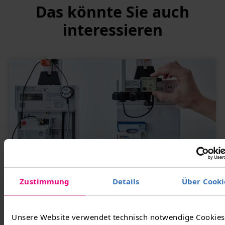
Das könnte Sie auch
interessieren
Guido Werner/TMZ
Smart Meter Gateways
Zustimmung
Details
Über Cooki
Wir unterstützen mit einem umfassenden
Unsere Website verwendet technisch notwendige Cookies
Leistungsspektrum rund um die Beschaffung