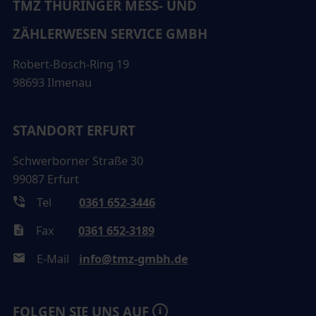
TMZ THÜRINGER MESS- UND
#OBIS
#Kennzahl
#Maskottchen
#TMZ
#Umfrage
ZÄHLERWESEN SERVICE GMBH
Robert-Bosch-Ring 19
98693 Ilmenau
STANDORT ERFURT
Schwerborner Straße 30
99087 Erfurt
Tel
0361 652-3446
Fax
0361 652-3189
E-Mail
info@tmz-gmbh.de
FOLGEN SIE UNS AUF