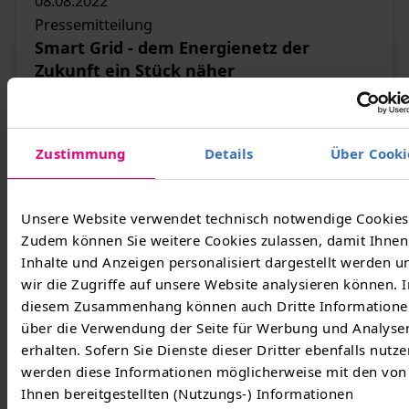
08.08.2022
Pressemitteilung
Smart Grid - dem Energienetz der
Zukunft ein Stück näher
Sicheres Steuern von Flexibilitäten in
Niederspannungsnetzen – Labortest der TMZ
und TWS
Zustimmung
Details
Über Cooki
Weiterlesen
Unsere Website verwendet technisch notwendige Cookies
Zudem können Sie weitere Cookies zulassen, damit Ihnen
Inhalte und Anzeigen personalisiert dargestellt werden u
wir die Zugriffe auf unsere Website analysieren können. I
Mehr anzeigen
diesem Zusammenhang können auch Dritte Informatione
über die Verwendung der Seite für Werbung und Analyse
erhalten. Sofern Sie Dienste dieser Dritter ebenfalls nutze
werden diese Informationen möglicherweise mit den von
Ihnen bereitgestellten (Nutzungs-) Informationen