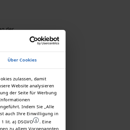
ag der
tzten Jahr
m Jahr
uen. An
Über Cookies
ive
okies zulassen, damit
durch die
nsere Website analysieren
geboten.
ung der Seite für Werbung
 Informationen
ngeführt. Indem Sie „Alle
rprogramm
st auch Ihre Einwilligung in
ops zum
 1 lit. a) DSGVO
. Eine
ionen zu allem Vorgenannten