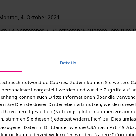
Montag, 4. Oktober 2021
Am 18. September 2021 öffneten wir unsere Tore zum T
offenen Tür. Nachdem pandemiebedingt dieser Tag im le
nicht stattfand, konnten interessierte Besucher in diese
wieder hinter die Kulissen der Energieversorgung scha
Details
insgesamt sechs Thüringer Standorten gaben wir exklus
Einblicke in die Arbeit der gesamten TEAG-Gruppe.
technisch notwendige Cookies. Zudem können Sie weitere Co
Dabei wurden beispielsweise verschiedene Führungen 
personalisiert dargestellt werden und wir die Zugriffe auf u
ena, Bleicherode und Saalfeld durch unsere Experten an
nhang können auch Dritte Informationen über die Verwend
lichkeit eines Audio-Guides.
rn Sie Dienste dieser Dritter ebenfalls nutzen, werden diese
 Ihnen bereitgestellten (Nutzungs-) Informationen zusamme
 Groß und Klein geboten: Mit Riesenhüpfburg, Kinde
, stimmen Sie diesen (jederzeit widerruflich) zu. Dies umfas
itmachaktionen der Freiwilligen Feuerwehr und Worksh
ezogener Daten in Drittländer wie die USA nach Art. 49 Abs.
ungen Gäste auf ihre Kosten.
illigung kann jederzeit widerrufen werden. Nähere Informat