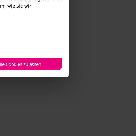
m, wie Sie wir
 Gas-und
den
ren die
e Besucher
lle Cookies zulassen